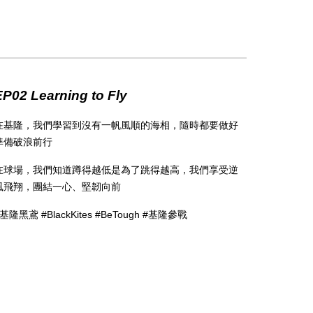
EP0
2
Learning to Fly
在基隆，我們學習到沒有一帆風順的海相，隨時都要做好
準備破浪前行
在球場，我們知道蹲得越低是為了跳得越高，我們享受逆
風飛翔，團結一心、堅韌向前
#基隆黑鳶
#BlackKites
#BeTough
#基隆參戰