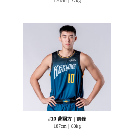
176
cm｜
77
kg
#10 曹爾方
｜前鋒
187
cm｜
83
kg