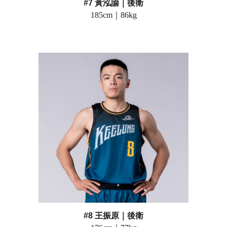
#7 黃泓諭
｜
後衛
185
cm｜
86
kg
#8 王振原
｜
後衛