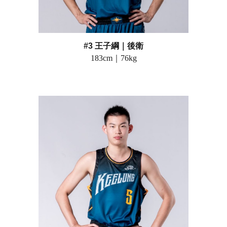
#3 王子綱
｜
後衛
183
cm｜
76
kg