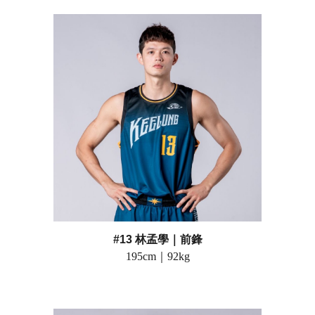
#13 林孟學
｜前鋒
195
cm｜
92
kg