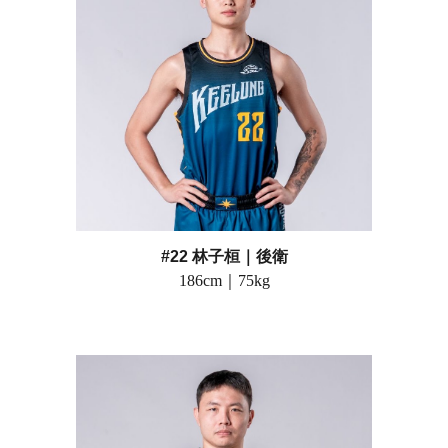
#22 林子桓
｜
後衛
186
cm｜
75
kg