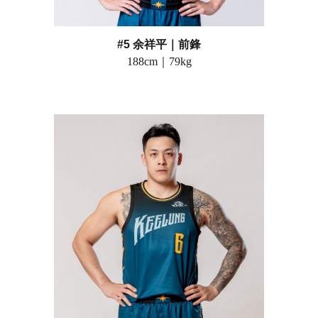
#5 余祥平
｜前鋒
188
cm｜
79
kg