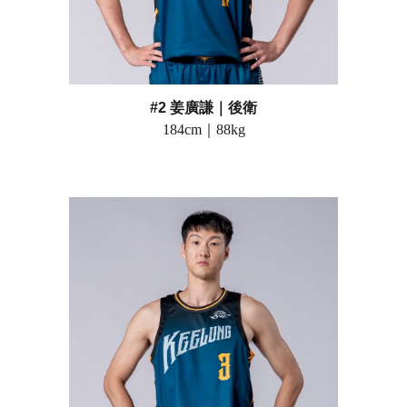
#2 姜廣謙
｜後衛
184
cm｜
88
kg