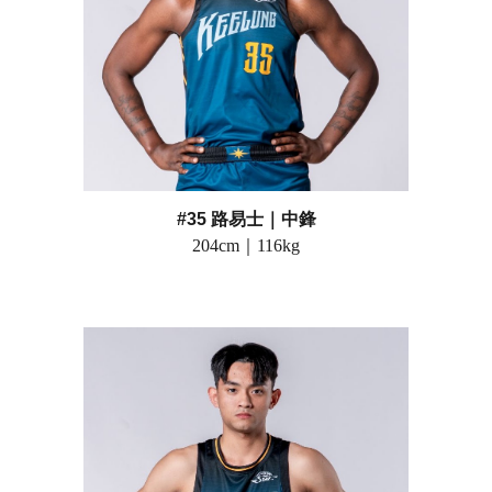
#35 路易士
｜
中鋒
20
4
cm｜
116
kg