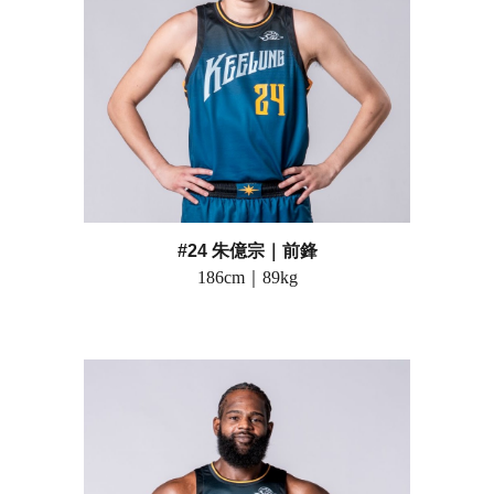
#24 朱億宗
｜前鋒
186
cm｜
89
kg