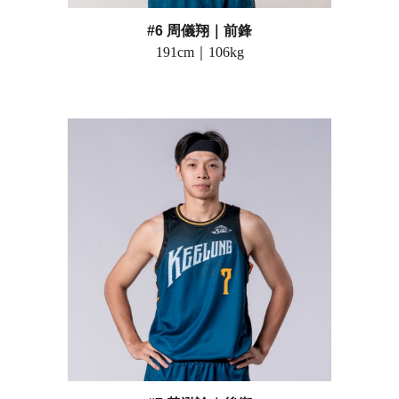
#
6
周儀翔
｜前鋒
191
cm｜
106
kg