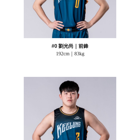
#0 劉光尚
｜
前鋒
192cm｜83kg