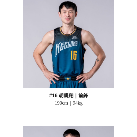
#16 胡凱翔
｜前鋒
190
cm｜
94
kg