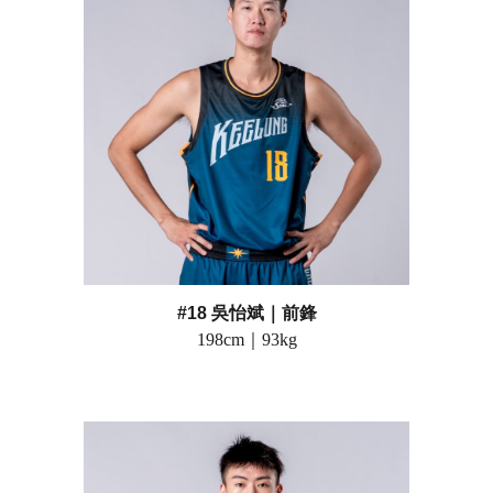
#18 吳怡斌
｜前鋒
198
cm｜
93
kg