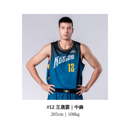
#1
2 王晟霖
｜
中鋒
2
05
cm｜
108
kg