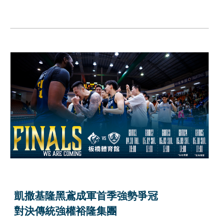
凱撒基隆黑鳶成軍首季強勢爭冠
對決傳統強權裕隆集團