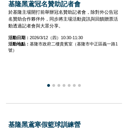
基隆黑鳶
冠名贊助記者會
於基隆主場開打前舉辦冠名贊助記者會，除對外公告冠
名贊助合作夥伴外，同步將主場活動資訊與回饋贈票活
動透過記者會與大眾分享。
活動日期：
2026/
3
/
12
（
四
）10:30-11:30
活動地點：
基隆市政府二樓貴賓室
（基隆市
中正區義一路1
號
）
基隆黑鳶寒假籃球訓練營