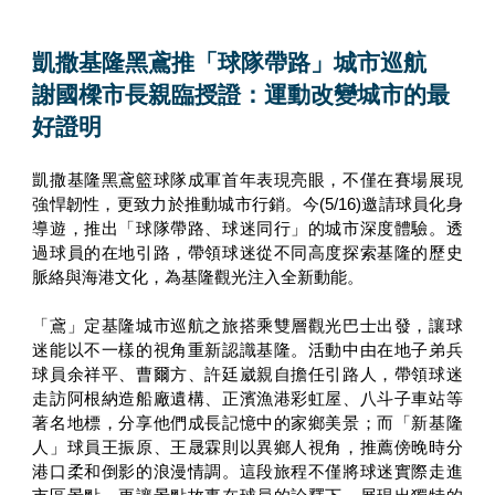
凱撒基隆黑鳶推「球隊帶路」城市巡航
謝國樑市長親臨授證：運動改變城市的最
好證明
凱撒基隆黑鳶籃球隊成軍首年表現亮眼，不僅在賽場展現
強悍韌性，更致力於推動城市行銷。今(5/16)邀請球員化身
導遊，推出「球隊帶路、球迷同行」的城市深度體驗。透
過球員的在地引路，帶領球迷從不同高度探索基隆的歷史
脈絡與海港文化，為基隆觀光注入全新動能。
「鳶」定基隆城市巡航之旅搭乘雙層觀光巴士出發，讓球
迷能以不一樣的視角重新認識基隆。活動中由在地子弟兵
球員余祥平、曹爾方、許廷崴親自擔任引路人，帶領球迷
走訪阿根納造船廠遺構、正濱漁港彩虹屋、八斗子車站等
著名地標，分享他們成長記憶中的家鄉美景；而「新基隆
人」球員王振原、王晟霖則以異鄉人視角，推薦傍晚時分
港口柔和倒影的浪漫情調。這段旅程不僅將球迷實際走進