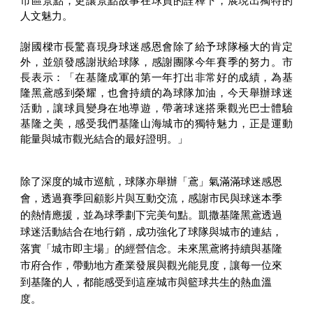
市區景點，更讓景點故事在球員的詮釋下，展現出獨特的
人文魅力。
謝國樑市長驚喜現身球迷感恩會除了給予球隊極大的肯定
外，並頒發感謝狀給球隊，感謝團隊今年賽季的努力。市
長表示：「在基隆成軍的第一年打出非常好的成績，為基
隆黑鳶感到榮耀，也會持續的為球隊加油，今天舉辦球迷
活動，讓球員變身在地導遊，帶著球迷搭乘觀光巴士體驗
基隆之美，感受我們基隆山海城市的獨特魅力，正是運動
能量與城市觀光結合的最好證明。」
除了深度的城市巡航，球隊亦舉辦「鳶」氣滿滿球迷感恩
會，透過賽季回顧影片與互動交流，感謝市民與球迷本季
的熱情應援，並為球季劃下完美句點。凱撒基隆黑鳶透過
球迷活動結合在地行銷，成功強化了球隊與城市的連結，
落實「城市即主場」的經營信念。未來黑鳶將持續與基隆
市府合作，帶動地方產業發展與觀光能見度，讓每一位來
到基隆的人，都能感受到這座城市與籃球共生的熱血溫
度。