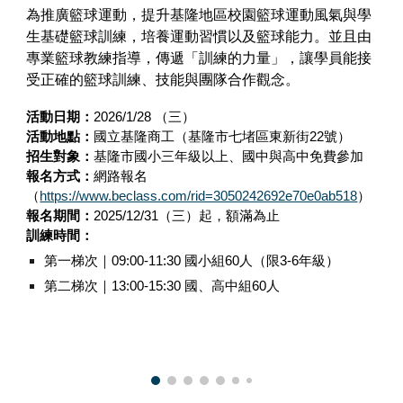
為推廣籃球運動，提升基隆地區校園籃球運動風氣與學
生基礎籃球訓練，培養運動習慣以及籃球能力。並且由
專業籃球教練指導，傳遞「訓練的力量」，讓學員能接
受正確的籃球訓練、技能與團隊合作觀念。
活動日期：
2026/1/28 （三）
活動地點：
國立基隆商工（基隆市七堵區東新街22號）
招生對象：
基隆市國小三年級以上、國中與高中免費參加
報名方式：
網路報名
（
https://www.beclass.com/rid=3050242692e70e0ab518
）
報名
期間
：
2025/12/31（三）起，額滿為止
訓練時間：
第一梯次｜09:00-11:30 國小組60人（限3-6年級）
第二梯次｜13:00-15:30 國、高中組60人